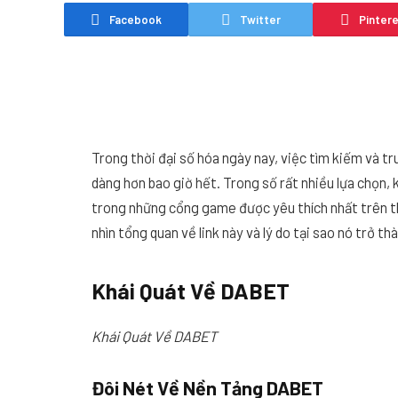
Facebook
Twitter
Pinter
Trong thời đại số hóa ngày nay, việc tìm kiếm và t
dàng hơn bao giờ hết. Trong số rất nhiều lựa chọn
trong những cổng game được yêu thích nhất trên thị
nhìn tổng quan về link này và lý do tại sao nó trở t
Khái Quát Về DABET
Khái Quát Về DABET
Đôi Nét Về Nền Tảng DABET