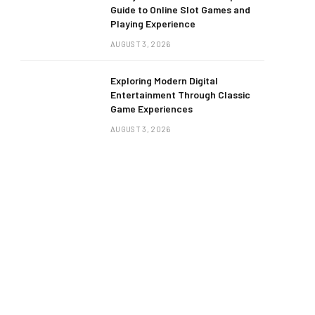
Guide to Online Slot Games and
Playing Experience
AUGUST 3, 2026
Exploring Modern Digital
Entertainment Through Classic
Game Experiences
AUGUST 3, 2026