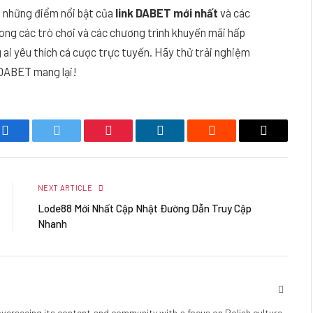
á những điểm nổi bật của
link DABET mới nhất
và các
rong các trò chơi và các chương trình khuyến mãi hấp
 ai yêu thích cá cược trực tuyến. Hãy thử trải nghiệm
 DABET mang lại!
Facebook
Twitter
Pinterest
LinkedIn
Reddit
Email
NEXT ARTICLE
Lode88 Mới Nhất Cập Nhật Đường Dẫn Truy Cập
Nhanh
Websit
verseeing its content and community with a focus on Polish culture,