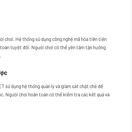
i chơi. Hệ thống sử dụng công nghệ mã hóa tiên tiến
toàn tuyệt đối. Người chơi có thể yên tâm tận hưởng
.
ược
ET sử dụng hệ thống quản lý và giám sát chặt chẽ để
c. Người chơi hoàn toàn có thể kiểm tra các kết quả và