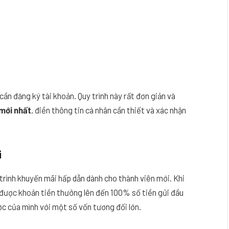
ần đăng ký tài khoản. Quy trình này rất đơn giản và
mới nhất
, điền thông tin cá nhân cần thiết và xác nhận
i
rình khuyến mãi hấp dẫn dành cho thành viên mới. Khi
n được khoản tiền thưởng lên đến 100% số tiền gửi đầu
ược của mình với một số vốn tương đối lớn.