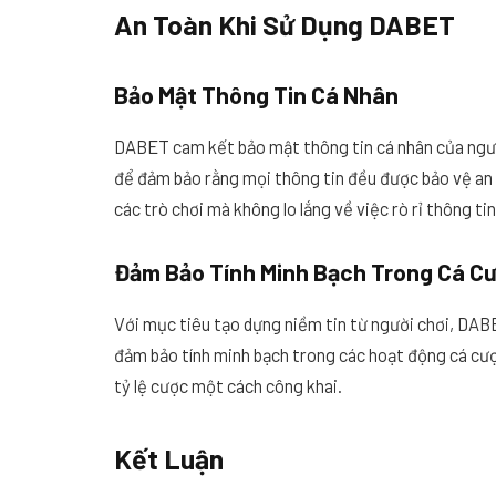
An Toàn Khi Sử Dụng DABET
Bảo Mật Thông Tin Cá Nhân
DABET cam kết bảo mật thông tin cá nhân của ngườ
để đảm bảo rằng mọi thông tin đều được bảo vệ an 
các trò chơi mà không lo lắng về việc rò rỉ thông tin
Đảm Bảo Tính Minh Bạch Trong Cá C
Với mục tiêu tạo dựng niềm tin từ người chơi, DAB
đảm bảo tính minh bạch trong các hoạt động cá cượ
tỷ lệ cược một cách công khai.
Kết Luận