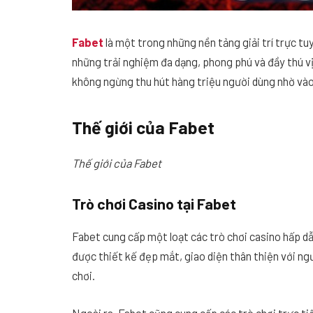
Fabet
là một trong những nền tảng giải trí trực t
những trải nghiệm đa dạng, phong phú và đầy thú vị
không ngừng thu hút hàng triệu người dùng nhờ vào
Thế giới của Fabet
Thế giới của Fabet
Trò chơi Casino tại Fabet
Fabet cung cấp một loạt các trò chơi casino hấp dẫ
được thiết kế đẹp mắt, giao diện thân thiện với ng
chơi.
Ngoài ra, Fabet cũng cung cấp các trò chơi trực ti