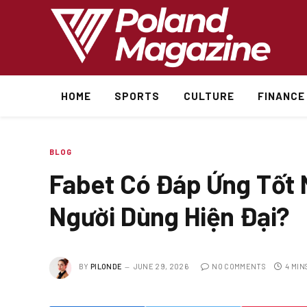
HOME
SPORTS
CULTURE
FINANCE
BLOG
Fabet Có Đáp Ứng Tốt N
Người Dùng Hiện Đại?
BY
PILONDE
JUNE 29, 2026
NO COMMENTS
4 MIN