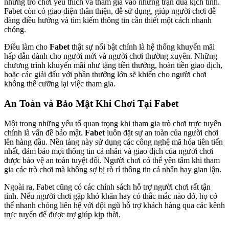
những trò chơi yêu thích và tham gia vào những trận đua kịch tính.
Fabet còn có giao diện thân thiện, dễ sử dụng, giúp người chơi dễ
dàng điều hướng và tìm kiếm thông tin cần thiết một cách nhanh
chóng.
Điều làm cho
Fabet
thật sự nổi bật chính là hệ thống khuyến mãi
hấp dẫn dành cho người mới và người chơi thường xuyên. Những
chương trình khuyến mãi như tặng tiền thưởng, hoàn tiền giao dịch,
hoặc các giải đấu với phần thưởng lớn sẽ khiến cho người chơi
không thể cưỡng lại việc tham gia.
An Toàn và Bảo Mật Khi Chơi Tại Fabet
Một trong những yếu tố quan trọng khi tham gia trò chơi trực tuyến
chính là vấn đề bảo mật.
Fabet
luôn đặt sự an toàn của người chơi
lên hàng đầu. Nền tảng này sử dụng các công nghệ mã hóa tiên tiến
nhất, đảm bảo mọi thông tin cá nhân và giao dịch của người chơi
được bảo vệ an toàn tuyệt đối. Người chơi có thể yên tâm khi tham
gia các trò chơi mà không sợ bị rò rỉ thông tin cá nhân hay gian lận.
Ngoài ra, Fabet cũng có các chính sách hỗ trợ người chơi rất tận
tình. Nếu người chơi gặp khó khăn hay có thắc mắc nào đó, họ có
thể nhanh chóng liên hệ với đội ngũ hỗ trợ khách hàng qua các kênh
trực tuyến để được trợ giúp kịp thời.