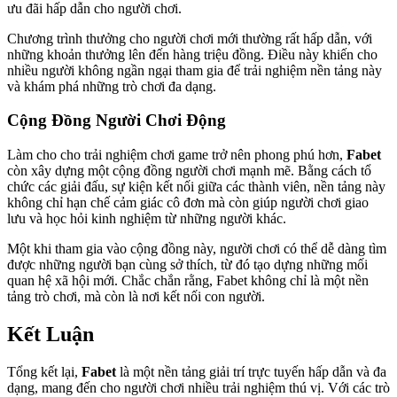
ưu đãi hấp dẫn cho người chơi.
Chương trình thưởng cho người chơi mới thường rất hấp dẫn, với
những khoản thưởng lên đến hàng triệu đồng. Điều này khiến cho
nhiều người không ngần ngại tham gia để trải nghiệm nền tảng này
và khám phá những trò chơi đa dạng.
Cộng Đồng Người Chơi Động
Làm cho cho trải nghiệm chơi game trở nên phong phú hơn,
Fabet
còn xây dựng một cộng đồng người chơi mạnh mẽ. Bằng cách tổ
chức các giải đấu, sự kiện kết nối giữa các thành viên, nền tảng này
không chỉ hạn chế cảm giác cô đơn mà còn giúp người chơi giao
lưu và học hỏi kinh nghiệm từ những người khác.
Một khi tham gia vào cộng đồng này, người chơi có thể dễ dàng tìm
được những người bạn cùng sở thích, từ đó tạo dựng những mối
quan hệ xã hội mới. Chắc chắn rằng, Fabet không chỉ là một nền
tảng trò chơi, mà còn là nơi kết nối con người.
Kết Luận
Tổng kết lại,
Fabet
là một nền tảng giải trí trực tuyến hấp dẫn và đa
dạng, mang đến cho người chơi nhiều trải nghiệm thú vị. Với các trò