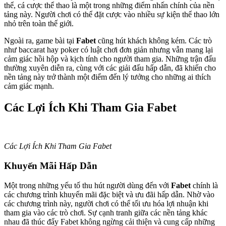
thể, cá cược thể thao là một trong những điểm nhấn chính của nền
tảng này. Người chơi có thể đặt cược vào nhiều sự kiện thể thao lớn
nhỏ trên toàn thế giới.
Ngoài ra, game bài tại
Fabet
cũng hút khách không kém. Các trò
như baccarat hay poker có luật chơi đơn giản nhưng vẫn mang lại
cảm giác hồi hộp và kịch tính cho người tham gia. Những trận đấu
thường xuyên diễn ra, cùng với các giải đấu hấp dẫn, đã khiến cho
nền tảng này trở thành một điểm đến lý tưởng cho những ai thích
cảm giác mạnh.
Các Lợi Ích Khi Tham Gia Fabet
Các Lợi Ích Khi Tham Gia Fabet
Khuyến Mãi Hấp Dẫn
Một trong những yếu tố thu hút người dùng đến với
Fabet
chính là
các chương trình khuyến mãi đặc biệt và ưu đãi hấp dẫn. Nhờ vào
các chương trình này, người chơi có thể tối ưu hóa lợi nhuận khi
tham gia vào các trò chơi. Sự cạnh tranh giữa các nền tảng khác
nhau đã thúc đẩy Fabet không ngừng cải thiện và cung cấp những