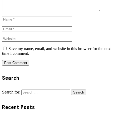
Save my name, email, and website in this browser for the next
time I comment.
Search
Search for:
Recent Posts