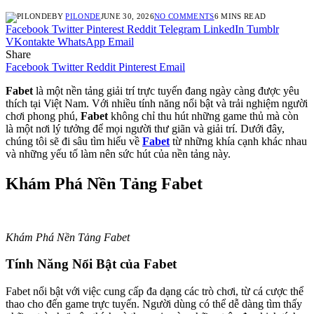
BY
PILONDE
JUNE 30, 2026
NO COMMENTS
6 MINS READ
Facebook
Twitter
Pinterest
Reddit
Telegram
LinkedIn
Tumblr
VKontakte
WhatsApp
Email
Share
Facebook
Twitter
Reddit
Pinterest
Email
Fabet
là một nền tảng giải trí trực tuyến đang ngày càng được yêu
thích tại Việt Nam. Với nhiều tính năng nổi bật và trải nghiệm người
chơi phong phú,
Fabet
không chỉ thu hút những game thủ mà còn
là một nơi lý tưởng để mọi người thư giãn và giải trí. Dưới đây,
chúng tôi sẽ đi sâu tìm hiểu về
Fabet
từ những khía cạnh khác nhau
và những yếu tố làm nên sức hút của nền tảng này.
Khám Phá Nền Tảng Fabet
Khám Phá Nền Tảng Fabet
Tính Năng Nổi Bật của Fabet
Fabet nổi bật với việc cung cấp đa dạng các trò chơi, từ cá cược thể
thao cho đến game trực tuyến. Người dùng có thể dễ dàng tìm thấy