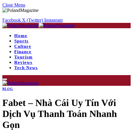
Close Menu
Facebook
X (Twitter)
Instagram
Home
Sports
Culture
Finance
Tourism
Reviews
Tech News
BLOG
Fabet – Nhà Cái Uy Tín Với
Dịch Vụ Thanh Toán Nhanh
Gọn