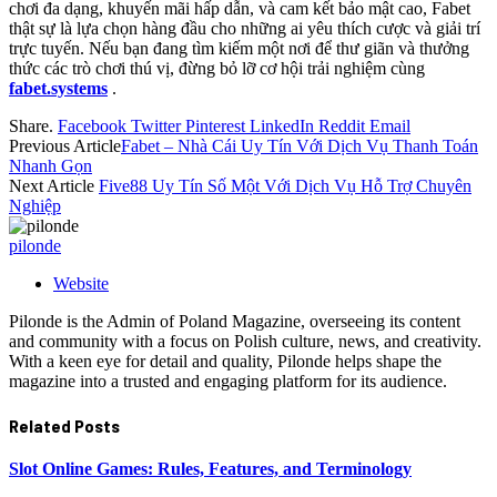
chơi đa dạng, khuyến mãi hấp dẫn, và cam kết bảo mật cao, Fabet
thật sự là lựa chọn hàng đầu cho những ai yêu thích cược và giải trí
trực tuyến. Nếu bạn đang tìm kiếm một nơi để thư giãn và thưởng
thức các trò chơi thú vị, đừng bỏ lỡ cơ hội trải nghiệm cùng
fabet.systems
.
Share.
Facebook
Twitter
Pinterest
LinkedIn
Reddit
Email
Previous Article
Fabet – Nhà Cái Uy Tín Với Dịch Vụ Thanh Toán
Nhanh Gọn
Next Article
Five88 Uy Tín Số Một Với Dịch Vụ Hỗ Trợ Chuyên
Nghiệp
pilonde
Website
Pilonde is the Admin of Poland Magazine, overseeing its content
and community with a focus on Polish culture, news, and creativity.
With a keen eye for detail and quality, Pilonde helps shape the
magazine into a trusted and engaging platform for its audience.
Related
Posts
Slot Online Games: Rules, Features, and Terminology