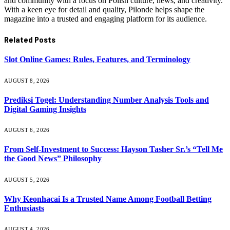
and community with a focus on Polish culture, news, and creativity.
With a keen eye for detail and quality, Pilonde helps shape the
magazine into a trusted and engaging platform for its audience.
Related
Posts
Slot Online Games: Rules, Features, and Terminology
AUGUST 8, 2026
Prediksi Togel: Understanding Number Analysis Tools and
Digital Gaming Insights
AUGUST 6, 2026
From Self-Investment to Success: Hayson Tasher Sr.’s “Tell Me
the Good News” Philosophy
AUGUST 5, 2026
Why Keonhacai Is a Trusted Name Among Football Betting
Enthusiasts
AUGUST 4, 2026