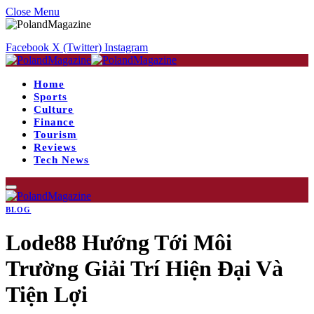
Close Menu
Facebook
X (Twitter)
Instagram
Home
Sports
Culture
Finance
Tourism
Reviews
Tech News
BLOG
Lode88 Hướng Tới Môi
Trường Giải Trí Hiện Đại Và
Tiện Lợi