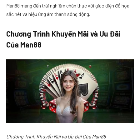
Man88 mang đến trải nghiệm chân thực với giao diện đồ họa
sắc nét và hiệu ứng âm thanh sống động.
Chương Trình Khuyến Mãi và Ưu Đãi
Của Man88
Chương Trình Khuyến Mãi và Ưu Đãi Của Man88