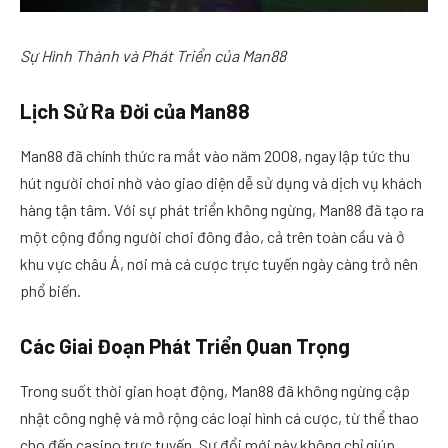
Sự Hình Thành và Phát Triển của Man88
Lịch Sử Ra Đời của Man88
Man88 đã chính thức ra mắt vào năm 2008, ngay lập tức thu
hút người chơi nhờ vào giao diện dễ sử dụng và dịch vụ khách
hàng tận tâm. Với sự phát triển không ngừng, Man88 đã tạo ra
một cộng đồng người chơi đông đảo, cả trên toàn cầu và ở
khu vực châu Á, nơi mà cá cược trực tuyến ngày càng trở nên
phổ biến.
Các Giai Đoạn Phát Triển Quan Trọng
Trong suốt thời gian hoạt động, Man88 đã không ngừng cập
nhật công nghệ và mở rộng các loại hình cá cược, từ thể thao
cho đến casino trực tuyến. Sự đổi mới này không chỉ giúp