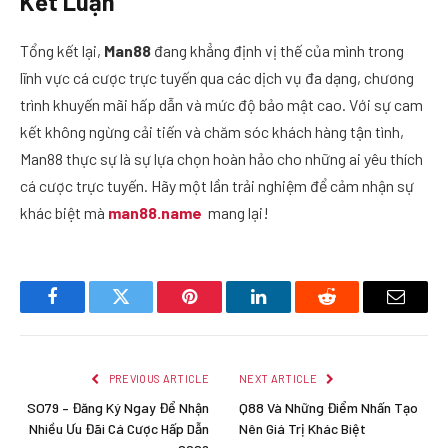
Kết Luận
Tổng kết lại,
Man88
đang khẳng định vị thế của mình trong
lĩnh vực cá cược trực tuyến qua các dịch vụ đa dạng, chương
trình khuyến mãi hấp dẫn và mức độ bảo mật cao. Với sự cam
kết không ngừng cải tiến và chăm sóc khách hàng tận tình,
Man88 thực sự là sự lựa chọn hoàn hảo cho những ai yêu thích
cá cược trực tuyến. Hãy một lần trải nghiệm để cảm nhận sự
khác biệt mà
man88.name
mang lại!
Facebook
Twitter
Pinterest
LinkedIn
Reddit
Email
PREVIOUS ARTICLE
NEXT ARTICLE
SO79 – Đăng Ký Ngay Để Nhận
Q88 Và Những Điểm Nhấn Tạo
Nhiều Ưu Đãi Cá Cược Hấp Dẫn
Nên Giá Trị Khác Biệt