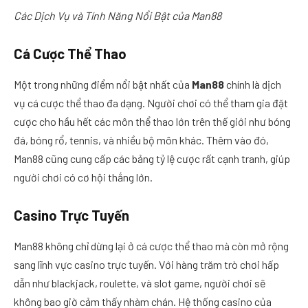
Các Dịch Vụ và Tính Năng Nổi Bật của Man88
Cá Cược Thể Thao
Một trong những điểm nổi bật nhất của
Man88
chính là dịch
vụ cá cược thể thao đa dạng. Người chơi có thể tham gia đặt
cược cho hầu hết các môn thể thao lớn trên thế giới như bóng
đá, bóng rổ, tennis, và nhiều bộ môn khác. Thêm vào đó,
Man88 cũng cung cấp các bảng tỷ lệ cược rất cạnh tranh, giúp
người chơi có cơ hội thắng lớn.
Casino Trực Tuyến
Man88 không chỉ dừng lại ở cá cược thể thao mà còn mở rộng
sang lĩnh vực casino trực tuyến. Với hàng trăm trò chơi hấp
dẫn như blackjack, roulette, và slot game, người chơi sẽ
không bao giờ cảm thấy nhàm chán. Hệ thống casino của