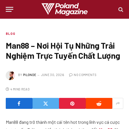
BLOG
Man88 – Nơi Hội Tụ Những Trải
Nghiệm Trực Tuyến Chất Lượng
BY
PILONDE
JUNE 30, 2026
NO COMMENTS
4 MINS READ
Man88 đang trở thành một cái tên hot trong lĩnh vực cá cược