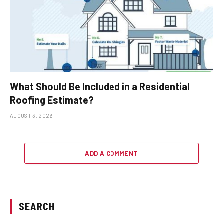
What Should Be Included in a Residential
Roofing Estimate?
AUGUST 3, 2026
ADD A COMMENT
SEARCH