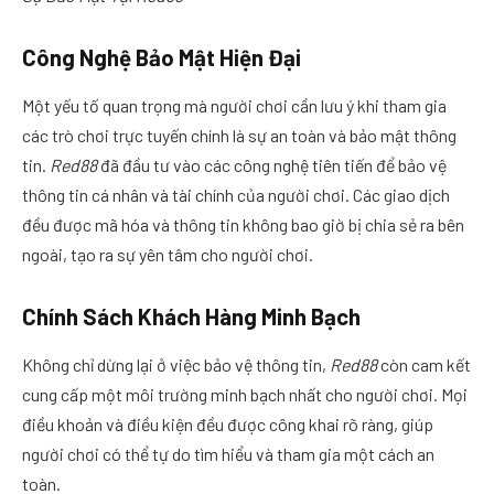
Công Nghệ Bảo Mật Hiện Đại
Một yếu tố quan trọng mà người chơi cần lưu ý khi tham gia
các trò chơi trực tuyến chính là sự an toàn và bảo mật thông
tin.
Red88
đã đầu tư vào các công nghệ tiên tiến để bảo vệ
thông tin cá nhân và tài chính của người chơi. Các giao dịch
đều được mã hóa và thông tin không bao giờ bị chia sẻ ra bên
ngoài, tạo ra sự yên tâm cho người chơi.
Chính Sách Khách Hàng Minh Bạch
Không chỉ dừng lại ở việc bảo vệ thông tin,
Red88
còn cam kết
cung cấp một môi trường minh bạch nhất cho người chơi. Mọi
điều khoản và điều kiện đều được công khai rõ ràng, giúp
người chơi có thể tự do tìm hiểu và tham gia một cách an
toàn.