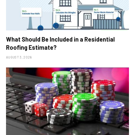
What Should Be Included in a Residential
Roofing Estimate?
AUGUST 3, 2026