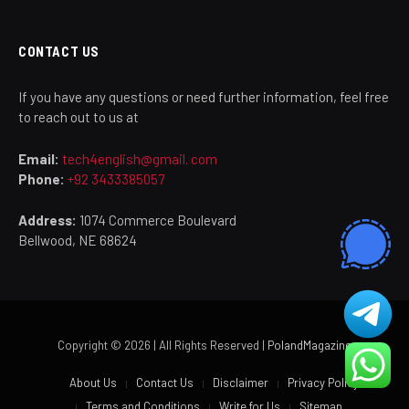
CONTACT US
If you have any questions or need further information, feel free
to reach out to us at
Email:
tech4english@gmail. com
Phone:
+92 3433385057
Address:
1074 Commerce Boulevard
Bellwood, NE 68624
Copyright © 2026 | All Rights Reserved |
PolandMagazine
About Us
Contact Us
Disclaimer
Privacy Policy
Terms and Conditions
Write for Us
Sitemap