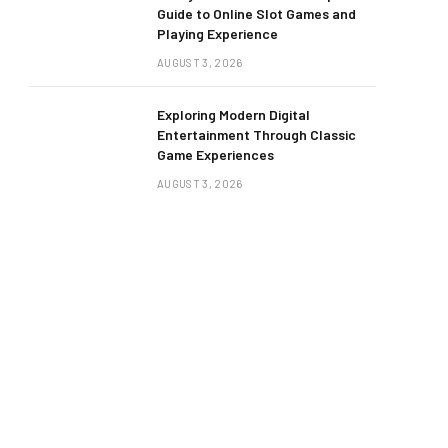
Guide to Online Slot Games and
Playing Experience
AUGUST 3, 2026
Exploring Modern Digital
Entertainment Through Classic
Game Experiences
AUGUST 3, 2026