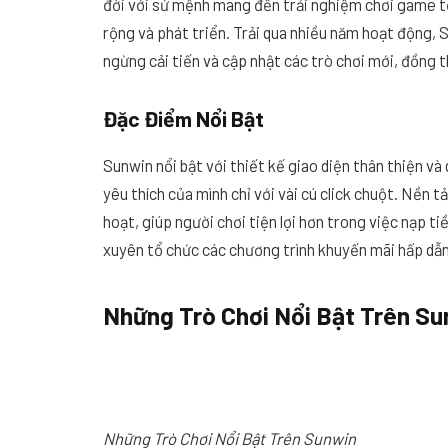
đời với sứ mệnh mang đến trải nghiệm chơi game 
rộng và phát triển. Trải qua nhiều năm hoạt động,
ngừng cải tiến và cập nhật các trò chơi mới, đồng 
Đặc Điểm Nổi Bật
Sunwin nổi bật với thiết kế giao diện thân thiện và
yêu thích của mình chỉ với vài cú click chuột. Nền 
hoạt, giúp người chơi tiện lợi hơn trong việc nạp 
xuyên tổ chức các chương trình khuyến mãi hấp dẫn
Những Trò Chơi Nổi Bật Trên Su
Những Trò Chơi Nổi Bật Trên Sunwin