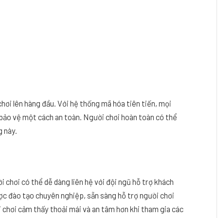
hơi lên hàng đầu. Với hệ thống mã hóa tiên tiến, mọi
 bảo vệ một cách an toàn. Người chơi hoàn toàn có thể
g này.
i chơi có thể dễ dàng liên hệ với đội ngũ hỗ trợ khách
c đào tạo chuyên nghiệp, sẵn sàng hỗ trợ người chơi
 chơi cảm thấy thoải mái và an tâm hơn khi tham gia các