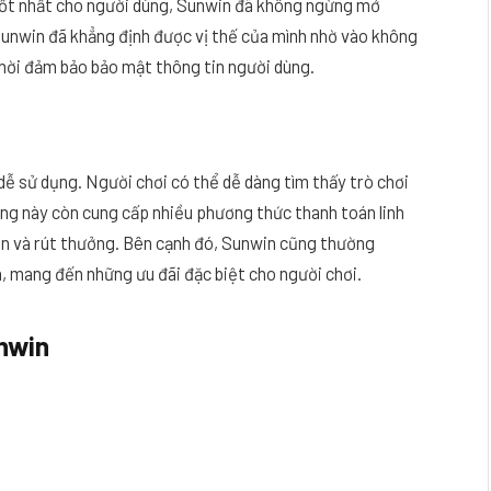
tốt nhất cho người dùng, Sunwin đã không ngừng mở
 Sunwin đã khẳng định được vị thế của mình nhờ vào không
thời đảm bảo bảo mật thông tin người dùng.
 dễ sử dụng. Người chơi có thể dễ dàng tìm thấy trò chơi
tảng này còn cung cấp nhiều phương thức thanh toán linh
tiền và rút thưởng. Bên cạnh đó, Sunwin cũng thường
, mang đến những ưu đãi đặc biệt cho người chơi.
nwin