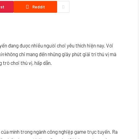
est
Reddit
ến đang được nhiều người chơi yêu thích hiện nay. Với
in
không chỉ mang đến những giây phút giải trí thú vị mà
 trò chơi thú vị, hấp dẫn.
 của mình trong ngành công nghiệp game trực tuyến. Ra