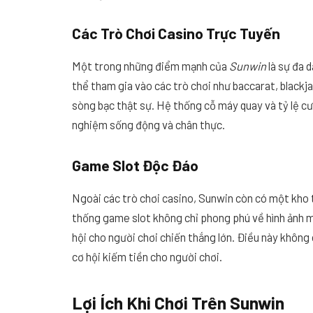
Các Trò Chơi Casino Trực Tuyến
Một trong những điểm mạnh của
Sunwin
là sự đa 
thể tham gia vào các trò chơi như baccarat, blackj
sòng bạc thật sự. Hệ thống cỗ máy quay và tỷ lệ cư
nghiệm sống động và chân thực.
Game Slot Độc Đáo
Ngoài các trò chơi casino, Sunwin còn có một kho 
thống game slot không chỉ phong phú về hình ảnh m
hội cho người chơi chiến thắng lớn. Điều này không
cơ hội kiếm tiền cho người chơi.
Lợi Ích Khi Chơi Trên Sunwin