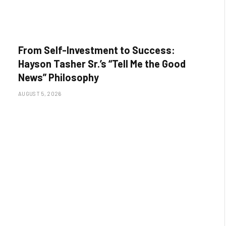
From Self-Investment to Success:
Hayson Tasher Sr.’s “Tell Me the Good
News” Philosophy
AUGUST 5, 2026